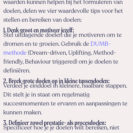
waarden kunnen helpen bij het formuleren van
doelen, delen we vier waardevolle tips voor het
stellen en bereiken van doelen:
1. Denk groot en motiveer jezelf
:
Stel uitdagende doelen die je motiveren om te
dromen en te groeien. Gebruik de
DUMB-
methode
(Dream-driven, Uplifting, Method-
friendly, Behaviour triggered) om je doelen te
definiëren.
2. Breek grote doelen op in kleine tussendoelen
:
Verdeel je einddoel in kleinere, haalbare stappen.
Dit stelt je in staat om regelmatig
succesmomenten te ervaren en aanpassingen te
kunnen maken.
3. Definieer zowel prestatie- als procesdoelen
:
Specificeer hoe je je doelen wilt bereiken, niet