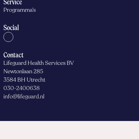
Service
Programma’s
Social
Contact
Lifeguard Health Services BV
Newtonlaan 285
3584 BH Utrecht
030-2400638
info@lifeguard.nl
Website by Troop
© 2026 Alle rechten voorbehouden
Algemene voorwaarden
Privacy & Klachten
Cookieverklaring