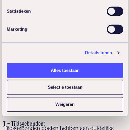
voortgang bij te houden en te bepalen of je je
Statistieken
doel hebt bereikt. Meetbare doelen bieden een
gevoel van prestatie.
Marketing
A – Acceptabel:
Acceptabele doelen zijn haalbaar en passen bij je
capaciteiten en waarden. Als een doel niet
Details tonen
acceptabel is voor jou, is de kans groter dat je het
opgeeft.
Alles toestaan
R – Realistisch:
Realistische doelen zijn haalbaar binnen de
gegeven middelen en omstandigheden. Het is
Selectie toestaan
belangrijk om te erkennen dat doelen te hoog
Weigeren
stellen kan leiden tot teleurstelling en
demotivatie.
T – Tijdsgebonden:
Tijdsgebonden doelen hebben een duidelijke