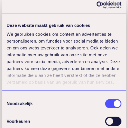
Doelen formuleren met de SMART-
methode
Een effectieve manier om doelen te stellen is de
Deze website maakt gebruik van cookies
SMART-methode. SMART staat voor Specifiek,
We gebruiken cookies om content en advertenties te
Meetbaar, Acceptabel, Realistisch en
personaliseren, om functies voor social media te bieden
Tijdsgebonden. Hieronder vind je een
en om ons websiteverkeer te analyseren. Ook delen we
gedetailleerde uitleg van de SMART-criteria en
informatie over uw gebruik van onze site met onze
waarom ze belangrijk zijn bij het behalen van
partners voor social media, adverteren en analyse. Deze
partners kunnen deze gegevens combineren met andere
doelen:
informatie die u aan ze heeft verstrekt of die ze hebben
S – Specifiek:
verzameld op basis van uw gebruik van hun services.
Specifieke doelen zijn duidelijk en concreet. Ze
elimineren vaagheid en preciseren wat je wilt
Toestemmingsselectie
bereiken. Dit helpt bij het richten van je
Noodzakelijk
inspanningen en voorkomt verwarring.
M – Meetbaar:
Voorkeuren
Meetbare doelen stellen je in staat om je