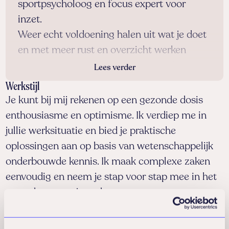
sportpsycholoog en focus expert voor
inzet.
Weer echt voldoening halen uit wat je doet
en met meer rust en overzicht werken
vereist nu eenmaal dat je je aandacht wat
Lees verder
langer op een taak richt. En dat is niet
Werkstijl
eenvoudig als mail, telefoon en collega’s je
Je kunt bij mij rekenen op een gezonde dosis
telkens afleiden. Laat staan wanneer je
enthousiasme en optimisme. Ik verdiep me in
eigen gedachten en gevoelens je ook nog
jullie werksituatie en bied je praktische
eens heen en weer slingeren.
oplossingen aan op basis van wetenschappelijk
Als vader van drie kinderen herken ik de
onderbouwde kennis. Ik maak complexe zaken
uitdaging om op veel vlakken goed te
eenvoudig en neem je stap voor stap mee in het
presteren. En weet ik: dat lukt een stuk
veranderen van je gedrag.
beter als je niet alles tegelijk wilt doen.