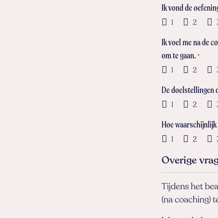
Ik vond de oefenin
1
2
Ik voel me na de co
om te gaan.
*
1
2
De doelstellingen 
1
2
Hoe waarschijnlijk
1
2
Overige vra
Tijdens het be
(na coaching) t