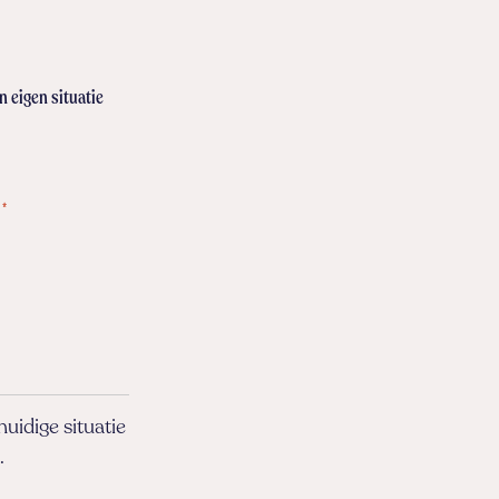
n eigen situatie
*
uidige situatie
.