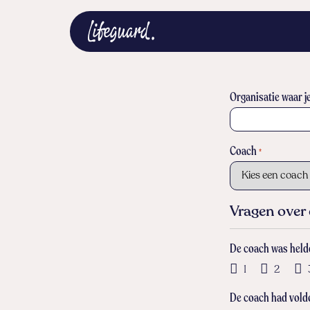
Organisatie waar j
Coach
*
Vragen over
De coach was helde
1
2
De coach had vold