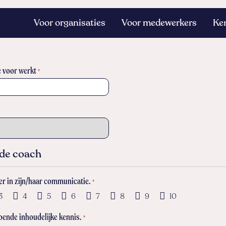
Voor organisaties
Voor medewerkers
Ke
e voor werkt
*
 de coach
r in zijn/haar communicatie.
*
3
4
5
6
7
8
9
10
oende inhoudelijke kennis.
*