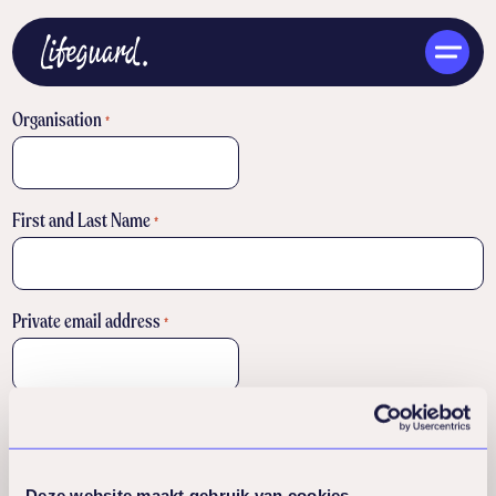
Organisation
*
First and Last Name
*
ENG
Private email address
*
Language
*
Dutch
English
Deze website maakt gebruik van cookies