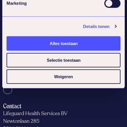
Marketing
Quick links
Knowledge center
Details tonen
Cases
Programs
Make an appointment
Alles toestaan
Service
Selectie toestaan
Programs
Weigeren
Social
Contact
Lifeguard Health Services BV
Newtonlaan 285