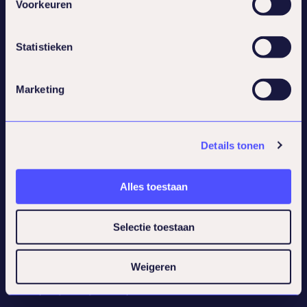
Voorkeuren
Programs
Statistieken
Social
Marketing
Contact
Lifeguard Health Services BV
Details tonen
Newtonlaan 285
3584 BH Utrecht
030-2400638
Alles toestaan
info@lifeguard.nl
Selectie toestaan
Weigeren
Website by Troop
© 2026 Alle rechten voorbehouden
Cookie policy
Privacy & Complaints
Terms and conditions