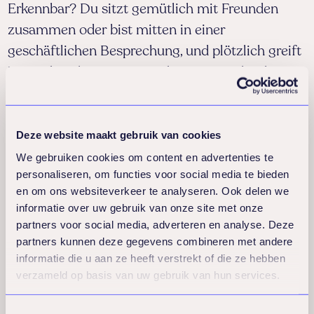
Erkennbar? Du sitzt gemütlich mit Freunden
zusammen oder bist mitten in einer
geschäftlichen Besprechung, und plötzlich greift
jemand nach seinem Handy. Das unterbricht
sofort die Verbindung, blockiert das Gespräch
und hinterlässt beim anderen ein unangenehmes
Gefühl. Eine Studie zeigt, dass 82% der
Deze website maakt gebruik van cookies
Menschen der Meinung sind, dass
We gebruiken cookies om content en advertenties te
personaliseren, om functies voor social media te bieden
Handynutzung in sozialen Situationen negative
en om ons websiteverkeer te analyseren. Ook delen we
Auswirkungen auf die Beziehung hat.
informatie over uw gebruik van onze site met onze
Paradoxerweise tun wir es trotzdem weiter. Tipp:
partners voor social media, adverteren en analyse. Deze
Stelle dein Handy auf lautlos und lasse es in
partners kunnen deze gegevens combineren met andere
informatie die u aan ze heeft verstrekt of die ze hebben
deiner Tasche oder deinem Rucksack. So bleibst
verzameld op basis van uw gebruik van hun services.
du bewusst im Moment präsent und schaffst
bedeutungsvolle Verbindungen.
Toestemmingsselectie