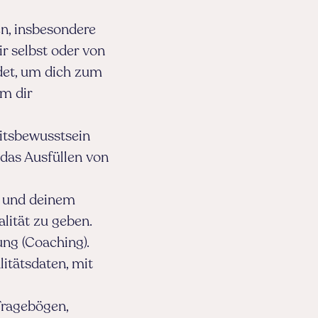
n, insbesondere
r selbst oder von
det, um dich zum
m dir
itsbewusstsein
 das Ausfüllen von
r und deinem
lität zu geben.
ng (Coaching).
itätsdaten, mit
Fragebögen,