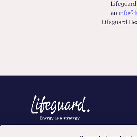
Lifeguard
an
info@l
Lifeguard He
Schnellzugriff
Serv