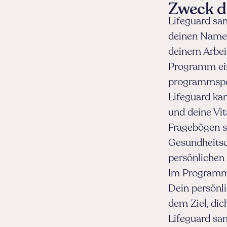
Zweck d
Lifeguard sa
deinen Namen
deinem Arbei
Programm ein
programmspez
Lifeguard ka
und deine Vit
Fragebögen so
Gesundheitsc
persönlichen 
Im Programm 
Dein persönl
dem Ziel, dic
Lifeguard sa