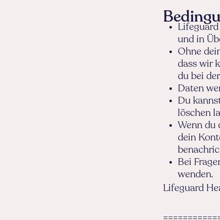
Bedingu
Lifeguard
und in Ü
Ohne dein
dass wir 
du bei de
Daten wer
Du kannst
löschen l
Wenn du d
dein Kont
benachrich
Bei Frage
wenden.
Lifeguard He
===========