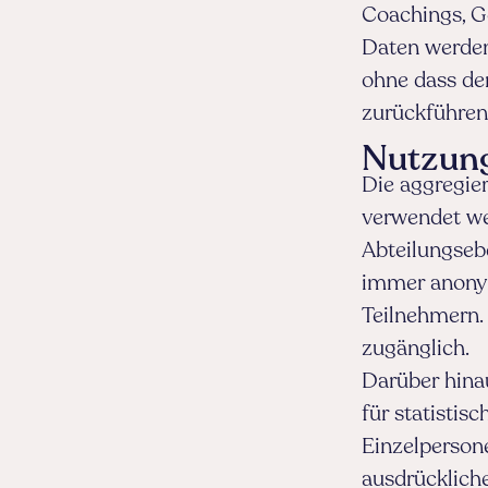
Coachings, G
Daten werden
ohne dass der
zurückführen
Nutzung
Die aggregie
verwendet we
Abteilungseb
immer anonym
Teilnehmern. 
zugänglich.
Darüber hina
für statisti
Einzelperson
ausdrücklich