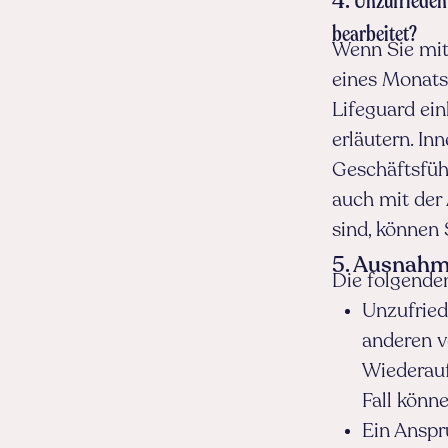
4.
Unzufrieden
bearbeitet?
Wenn Sie mit
eines Monats 
Lifeguard ein
erläutern. In
Geschäftsführ
auch mit der
sind, können 
5. Ausnah
Die folgende
Unzufried
anderen v
Wiederauf
Fall könn
Ein Anspr