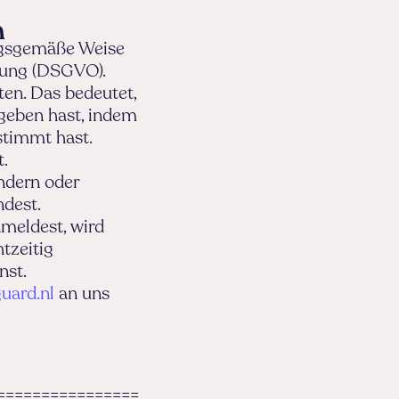
n
ungsgemäße Weise
nung (DSGVO).
en. Das bedeutet,
geben hast, indem
stimmt hast.
t.
ndern oder
dest.
meldest, wird
tzeitig
nst.
uard.nl
an uns
================