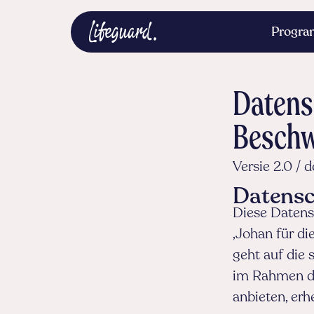
Progr
Datens
Beschw
Versie 2.0 / 
Datensc
Diese Datens
‚Johan für di
geht auf die 
im Rahmen de
anbieten, erh