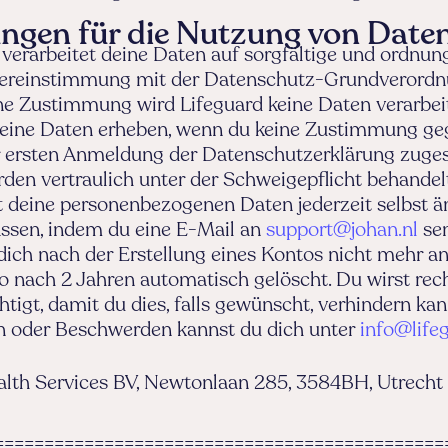
ngen für die Nutzung von Date
 verarbeitet deine Daten auf sorgfältige und ordn
bereinstimmung mit der Datenschutz-Grundverord
e Zustimmung wird Lifeguard keine Daten verarbeit
keine Daten erheben, wenn du keine Zustimmung ge
r ersten Anmeldung der Datenschutzerklärung zuge
den vertraulich unter der Schweigepflicht behandel
 deine personenbezogenen Daten jederzeit selbst ä
assen, indem du eine E-Mail an
support@johan.nl
sen
ich nach der Erstellung eines Kontos nicht mehr an
o nach 2 Jahren automatisch gelöscht. Du wirst rech
tigt, damit du dies, falls gewünscht, verhindern kan
n oder Beschwerden kannst du dich unter
info@lifeg
alth Services BV, Newtonlaan 285, 3584BH, Utrecht
=============================================