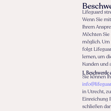
Beschwe
Lifeguard str
Wenn Sie mit 
Ihrem Anspre
Möchten Sie e
möglich. Um 
folgt Lifegu
lernen, um di
Kunden und a
1.
Beschwerde e
Sie können Ih
info@lifeguar
in Utrecht, z
Einreichung 
schließen da