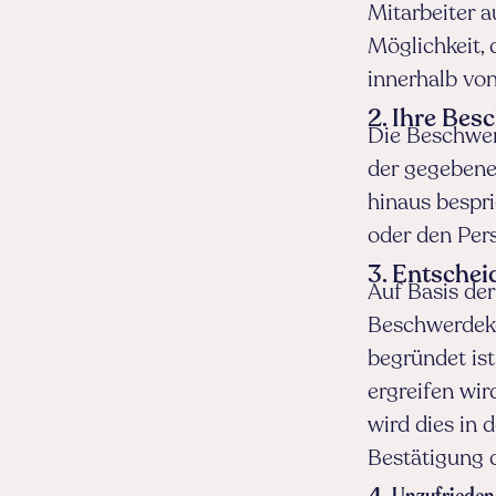
Mitarbeiter a
Möglichkeit, 
innerhalb vo
2. Ihre Bes
Die Beschwer
der gegebene
hinaus bespr
oder den Per
3. Entsche
Auf Basis de
Beschwerdeko
begründet is
ergreifen wir
wird dies in d
Bestätigung 