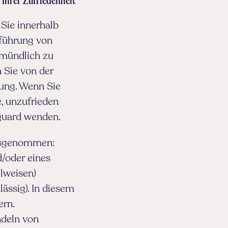
Ihrer Zufriedenheit
Sie innerhalb
sführung von
 mündlich zu
 Sie von der
dung. Wenn Sie
, unzufrieden
eguard wenden.
ausgenommen:
/oder eines
lweisen)
ässig). In diesem
ern.
ndeln von