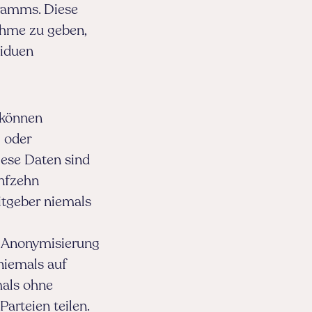
gramms. Diese
ahme zu geben,
viduen
 können
 oder
iese Daten sind
ünfzehn
itgeber niemals
r Anonymisierung
niemals auf
mals ohne
arteien teilen.