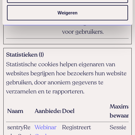
bepalen welke
Weigeren
taal moet
worden gebruikt
voor gebruikers.
Statistieken (1)
Statistische cookies helpen eigenaren van
websites begrijpen hoe bezoekers hun website
gebruiken, door anoniem gegevens te
verzamelen en te rapporteren.
Maximal
Naam
Aanbieder
Doel
bewaarte
sentryRe
Webinar
Registreert
Sessie