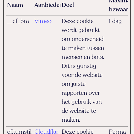
Maximal
Naam
Aanbieder
Doel
bewaarte
__cf_bm
Vimeo
Deze cookie
1 dag
wordt gebruikt
om onderscheid
te maken tussen
mensen en bots.
Dit is gunstig
voor de website
om juiste
rapporten over
het gebruik van
de website te
maken.
cf.turnstil
Cloudflar
Deze cookie
Perma