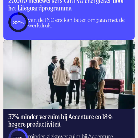
20.000 medewerkers van ING energieker door
het Lifeguardprogramma
van de ING'ers kan beter omgaan met de
82%
werkdruk.
37% minder verzuim bij Accenture en 18%
hogere productiviteit
minder ziekteverzuim bij Accenture