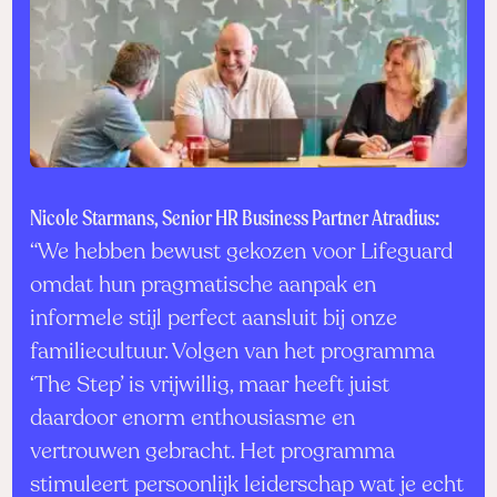
Nicole Starmans, Senior HR Business Partner Atradius:
“We hebben bewust gekozen voor Lifeguard
omdat hun pragmatische aanpak en
informele stijl perfect aansluit bij onze
familiecultuur. Volgen van het programma
‘The Step’ is vrijwillig, maar heeft juist
daardoor enorm enthousiasme en
vertrouwen gebracht. Het programma
stimuleert persoonlijk leiderschap wat je echt