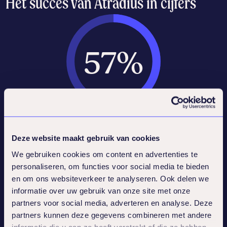
Het succes van Atradius in cijfers
57%
Atradius scoort op veerkracht beter dan
57% van de benchmark
Deze website maakt gebruik van cookies
We gebruiken cookies om content en advertenties te
personaliseren, om functies voor social media te bieden
en om ons websiteverkeer te analyseren. Ook delen we
informatie over uw gebruik van onze site met onze
partners voor social media, adverteren en analyse. Deze
partners kunnen deze gegevens combineren met andere
informatie die u aan ze heeft verstrekt of die ze hebben