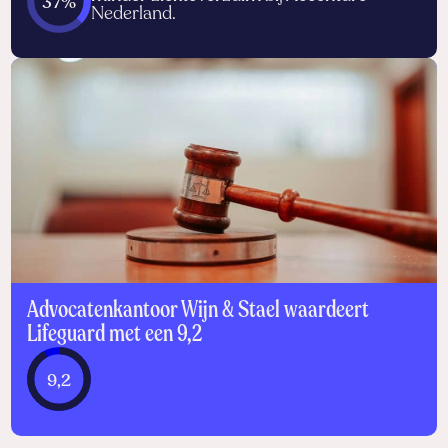
37%
Nederland.
Advocatenkantoor Wijn & Stael waardeert
Lifeguard met een 9,2
9,2