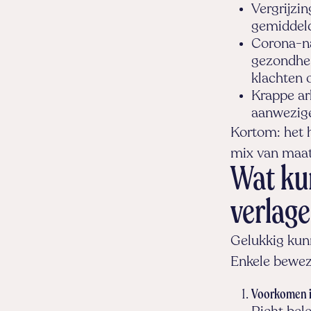
Vergrijzi
gemiddeld
Corona-na
gezondhe
klachten o
Krappe ar
aanwezige
Kortom: het h
mix van maat
Wat ku
verlag
Gelukkig kunn
Enkele bewez
Voorkomen i