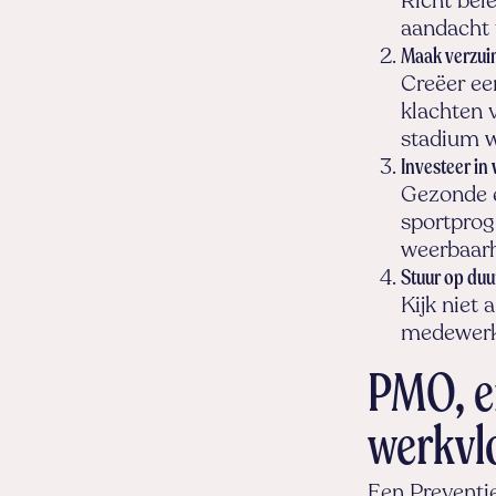
Richt bele
aandacht
Maak verzui
Creëer ee
klachten 
stadium 
Investeer in v
Gezonde 
sportprog
weerbaarh
Stuur op du
Kijk niet
medewerke
PMO, er
werkvl
Een Preventie