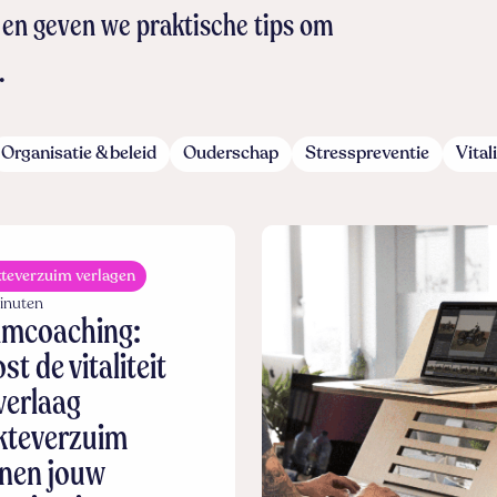
r en geven we praktische tips om
.
Organisatie & beleid
Ouderschap
Stresspreventie
Vitali
kteverzuim verlagen
inuten
amcoaching:
st de vitaliteit
verlaag
kteverzuim
nen jouw