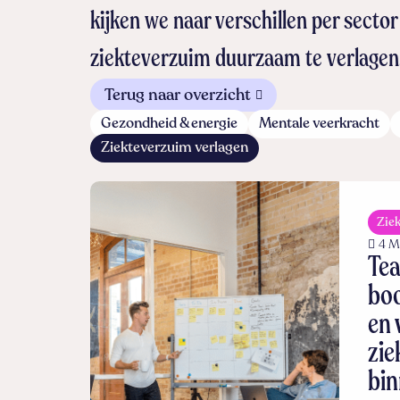
kijken we naar verschillen per secto
ziekteverzuim duurzaam te verlagen
Terug naar overzicht
Gezondheid & energie
Mentale veerkracht
Ziekteverzuim verlagen
Zie
4 M
Te
boo
en 
zie
bin