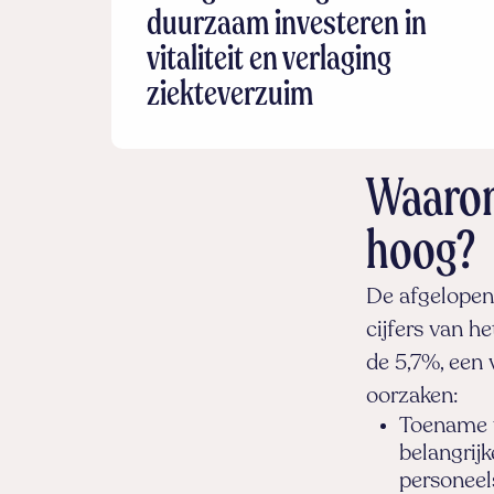
duurzaam investeren in
vitaliteit en verlaging
ziekteverzuim
Waarom 
hoog?
De afgelopen 
cijfers van 
de 5,7%, een 
oorzaken:
Toename v
belangrij
personeels