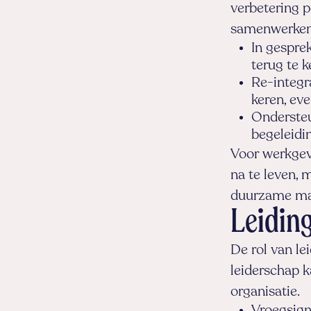
verbetering 
samenwerken a
In gespre
terug te 
Re-integr
keren, ev
Ondersteu
begeleidi
Voor werkgeve
na te leven,
duurzame ma
Leidin
De rol van l
leiderschap 
organisatie.