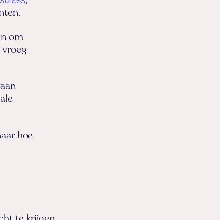
stress
,
nten.
len om
n vroeg
 aan
ale
naar hoe
ht te krijgen