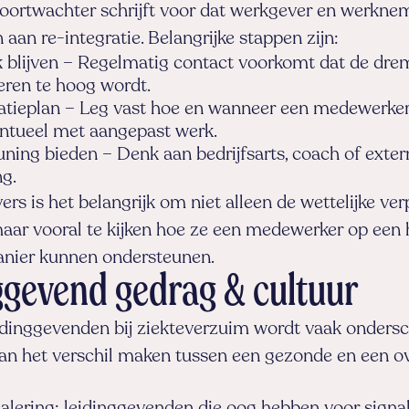
poortwachter schrijft voor dat werkgever en werkne
an re-integratie. Belangrijke stappen zijn:
k blijven – Regelmatig contact voorkomt dat de dr
keren te hoog wordt.
atieplan – Leg vast hoe en wanneer een medewerker
entueel met aangepast werk.
ning bieden – Denk aan bedrijfsarts, coach of exter
ng.
rs is het belangrijk om niet alleen de wettelijke ver
 maar vooral te kijken hoe ze een medewerker op ee
nier kunnen ondersteunen.
ggevend gedrag & cultuur
eidinggevenden bij ziekteverzuim wordt vaak onders
kan het verschil maken tussen een gezonde en een o