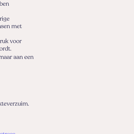
bben
rige
nsen met
druk voor
ordt.
 maar aan een
kteverzuim.