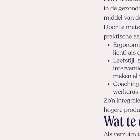
in de gezondh
middel van d
Door te mete
praktische a
Ergonomie
licht) als
Leefstijl
interventi
maken al v
Coaching 
werkdruk 
Zo’n integral
hogere produc
Wat te 
Als verzuim t