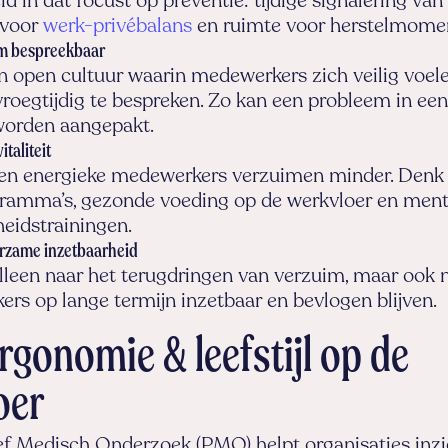
id in dat focust op preventie: tijdige signalering van
 voor
werk-privébalans
en ruimte voor herstelmome
m bespreekbaar
n open cultuur waarin medewerkers zich veilig voe
vroegtijdig te bespreken. Zo kan een probleem in ee
worden aangepakt.
italiteit
en energieke medewerkers verzuimen minder. Denk
ramma’s, gezonde voeding op de werkvloer en ment
eidstrainingen.
urzame inzetbaarheid
 alleen naar het terugdringen van verzuim, maar ook 
rs op lange termijn inzetbaar en bevlogen blijven.
gonomie & leefstijl op de
oer
f Medisch Onderzoek (PMO) helpt organisaties inzic