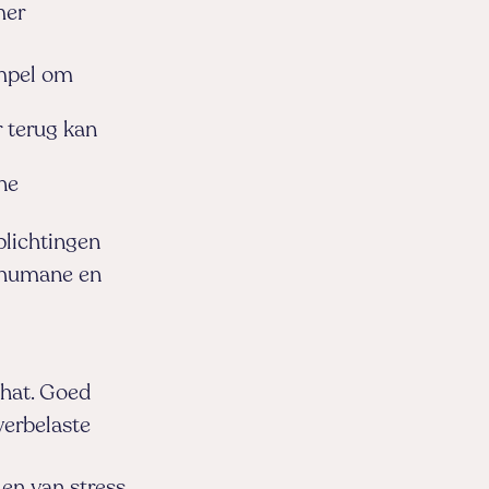
mer
empel om
 terug kan
ne
plichtingen
n humane en
chat. Goed
verbelaste