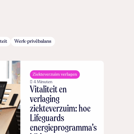
teit
Werk-privébalans
Ziekteverzuim verlagen
4 Minuten
Vitaliteit en
verlaging
ziekteverzuim: hoe
Lifeguards
energieprogramma’s