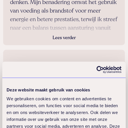
denken. Mijn benadering omvat het gebruik
van voeding als brandstof voor meer
energie en betere prestaties, terwijl ik streef
naar een balans tussen aansturing vanuit
het hart en het hoofd. Mijn missie is om
Lees verder
mensen te helpen hun volledige potentieel
te benutten.
Mijn academische achtergrond omvat een
MBA van City University in Londen, een BA
in vreemde talen behaald in Israël, en
specialisaties in Natural Nutrition (College
Deze website maakt gebruik van cookies
of Natural Nutrition, Londen) en Energy
We gebruiken cookies om content en advertenties te
Healing (Dr. Butto, Israël).
personaliseren, om functies voor social media te bieden
en om ons websiteverkeer te analyseren. Ook delen we
Naast mijn boeiende werk bij Lifeguard,
informatie over uw gebruik van onze site met onze
ben ik de trotse moeder van drie volwassen
partners voor social media, adverteren en analyse. Deze