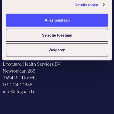
Details tonen
Service
Alles toestaan
Programma’s
Social
Selectie toestaan
Weigeren
Contact
Lifeguard Health Services BV
Newtonlaan 285
3584 BH Utrecht
030-2400638
info@lifeguard.nl