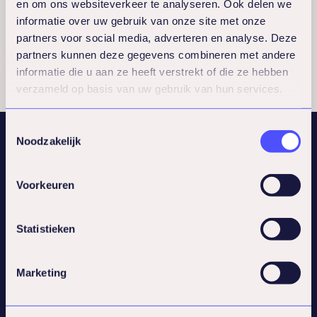
en om ons websiteverkeer te analyseren. Ook delen we
haalbaar zijn.
Lees verder
informatie over uw gebruik van onze site met onze
Mijn academische achtergrond omvat een
partners voor social media, adverteren en analyse. Deze
diploma in fysiotherapie, een master NLP
partners kunnen deze gegevens combineren met andere
informatie die u aan ze heeft verstrekt of die ze hebben
en een certificering als counselor en
verzameld op basis van uw gebruik van hun services.
systemisch coach.
Naast mijn betrokkenheid bij Lifeguard
Toestemmingsselectie
omschrijf ik mezelf als reflectief,
Noodzakelijk
avontuurlijk en atletisch. Ik sta open voor
persoonlijke groei en ontwikkeling, zowel
Voorkeuren
voor mezelf als voor anderen.
Statistieken
Snel naar
Kennisbank
Marketing
Cases
Programma’s
Afspraak maken