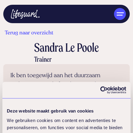
Terug naar overzicht
Sandra Le Poole
Trainer
NL
Ik ben toegewijd aan het duurzaam
verbeteren van de fysieke, mentale,
emotionele en spirituele energie van zowel
individuen als teams. Ik streef ernaar een
Deze website maakt gebruik van cookies
omgeving te creëren waarin leiderschap
het goede voorbeeld geeft en waar
We gebruiken cookies om content en advertenties te
personaliseren, om functies voor social media te bieden
duurzame prestaties op alle niveaus