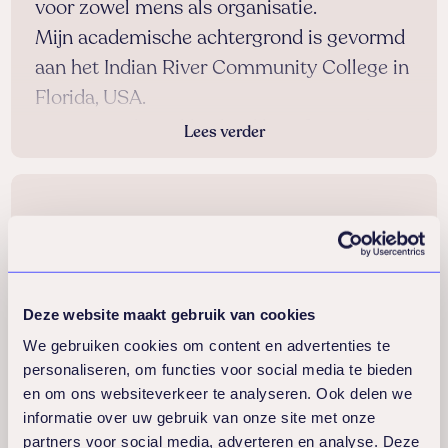
voor zowel mens als organisatie.
Mijn academische achtergrond is gevormd
aan het Indian River Community College in
Florida, USA.
Naast mijn betrokkenheid bij Lifeguard,
Lees verder
deel ik mijn leven als echtgenote en trotse
moeder van Anouck. Mijn persoonlijke
passies, zoals mountainbiken, golf en
crossfit/boksen, vormen een integraal
onderdeel van mijn streven naar een
gezonde en actieve levensstijl.
Deze website maakt gebruik van cookies
We gebruiken cookies om content en advertenties te
personaliseren, om functies voor social media te bieden
en om ons websiteverkeer te analyseren. Ook delen we
informatie over uw gebruik van onze site met onze
partners voor social media, adverteren en analyse. Deze