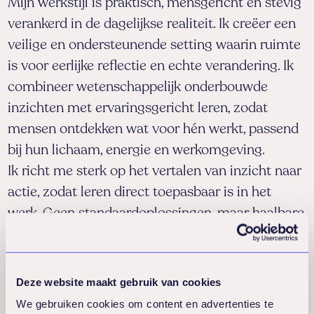
Mijn werkstijl is praktisch, mensgericht en stevig
tussen werk en herstel. Daarbij besteed ik
verankerd in de dagelijkse realiteit. Ik creëer een
veel aandacht aan het integreren van
veilige en ondersteunende setting waarin ruimte
beweging in de werkdag en aan het
is voor eerlijke reflectie en echte verandering. Ik
ondersteunen van zowel lichaam als brein
combineer wetenschappelijk onderbouwde
op de werkvloer.
inzichten met ervaringsgericht leren, zodat
Ik ben opgegroeid in Engeland en woon en
mensen ontdekken wat voor hén werkt, passend
werk sinds 2003 in Nederland. Ik woon in
bij hun lichaam, energie en werkomgeving.
Amsterdam met mijn partner en onze
Ik richt me sterk op het vertalen van inzicht naar
energieke tienjarige zoon. In mijn vrije tijd
actie, zodat leren direct toepasbaar is in het
zing ik graag, maak ik muziek, beoefen ik
werk. Geen standaardoplossingen, maar haalbare
yoga en houd ik me bezig met fotografie.
en duurzame gewoontes en strategieën die
Mijn missie is om mensen te helpen
aansluiten bij zowel individuele als
bouwen aan een duurzame, plezierige en
organisatorische behoeften.
gezonde manier van werken.
Deze website maakt gebruik van cookies
Opleidingen & Certificeringen
We gebruiken cookies om content en advertenties te
Certified Habits Coach – Tiny Habits Academy (2021)