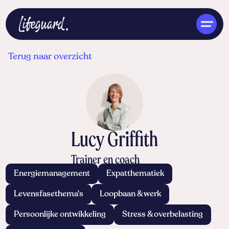
Terug naar overzicht
NL
Lucy Griffith
Trainer en coach
Energiemanagement
Expatthematiek
Levensfasethema's
Loopbaan & werk
Persoonlijke ontwikkeling
Stress & overbelasting