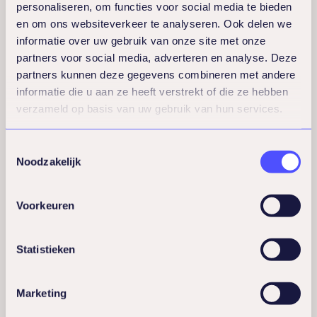
personaliseren, om functies voor social media te bieden
Bachelor (Hons.) Moderne Dans – London
en om ons websiteverkeer te analyseren. Ook delen we
Contemporary Dance School, University of Kent (VK)
informatie over uw gebruik van onze site met onze
Eerstegraads lesbevoegdheid / Certificate in Education
partners voor social media, adverteren en analyse. Deze
(Post-16) – University of Southampton (VK)
partners kunnen deze gegevens combineren met andere
Diploma Personal Training & Sporttherapie – Premiere
informatie die u aan ze heeft verstrekt of die ze hebben
Training & Development (VK)
verzameld op basis van uw gebruik van hun services.
Coaching Skills Certificate – Nuffield Health Academy
(2014)
Toestemmingsselectie
Yoga Teacher Training (RYT 200 uur) – Yoga Alliance
Noodzakelijk
(2015)
Voorkeuren
Statistieken
Marketing