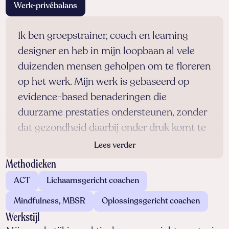
Werk-privébalans
Ik ben groeps­trainer, coach en learning
designer en heb in mijn loopbaan al vele
duizenden mensen geholpen om te floreren
op het werk. Mijn werk is gebaseerd op
evidence-based benaderingen die
duurzame prestaties ondersteunen, zonder
dat gezondheid daarbij onder druk komt te
staan.
Lees verder
Ik begeleid mensen en teams bij het vinden
Methodieken
van praktische oplossingen om hun
ACT
Lichaamsgericht coachen
energieniveau te versterken, stress te
Mindfulness, MBSR
Oplossingsgericht coachen
managen, gezonde gewoontes op te
Werkstijl
bouwen en een betere balans te creëren