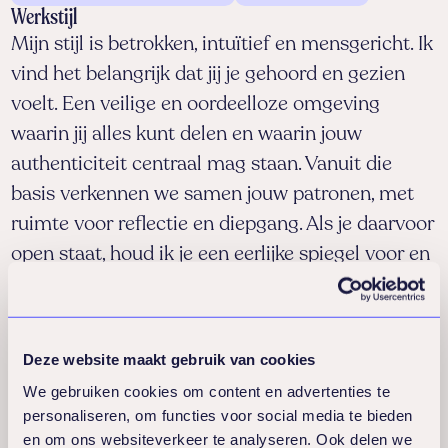
uiteenlopende omstandigheden. Anderen
Werkstijl
omschrijven mij als betrokken, empathisch
Mijn stijl is betrokken, intuïtief en mensgericht. Ik
en optimistisch. In mijn vrije tijd reis ik
vind het belangrijk dat jij je gehoord en gezien
graag en spendeer ik tijd met mijn
voelt. Een veilige en oordeelloze omgeving
dierbaren. Ik geniet daarnaast van
waarin jij alles kunt delen en waarin jouw
hardlopen en naar de sauna gaan of een
authenticiteit centraal mag staan. Vanuit die
mooie documentaire/film kijken.
basis verkennen we samen jouw patronen, met
ruimte voor reflectie en diepgang. Als je daarvoor
open staat, houd ik je een eerlijke spiegel voor en
geef ik concrete oefeningen en praktische
handvatten die jouw proces verder kunnen
ondersteunen. Mijn aanpak is positief, warm en
Deze website maakt gebruik van cookies
afgestemd.
We gebruiken cookies om content en advertenties te
personaliseren, om functies voor social media te bieden
NOBCO-niveau:
practitioner
en om ons websiteverkeer te analyseren. Ook delen we