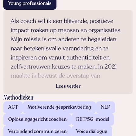
Young professionals
Als coach wil ik een blijvende, positieve
impact maken op mensen en organisaties.
Mijn missie is om anderen te begeleiden
naar betekenisvolle verandering en te
inspireren om vanuit authenticiteit en
zelfvertrouwen keuzes te maken. In 2021
maakte ik bewust de overstap van
advocaat naar coach, na een periode waarin
Lees verder
ik zelf vragen had over zingeving, werkdruk
Methodieken
en authenticiteit. Deze ervaringen in
ACT
Motiverende gespreksvoering
NLP
combinatie met mijn dubbele culturele
Oplossingsgericht coachen
RET/5G-model
achtergrond (Iraans-Nederlands) zorgen
ervoor dat ik mij goed kan verplaatsen in
Verbindend communiceren
Voice dialogue