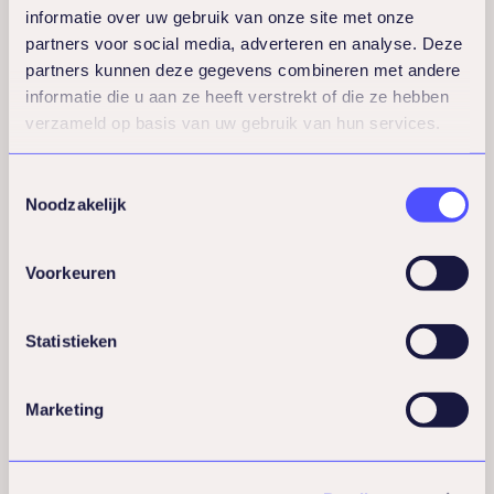
Opleidingen & Certificeringen
informatie over uw gebruik van onze site met onze
Gecertificeerd Coach op Practitioner niveau
partners voor social media, adverteren en analyse. Deze
partners kunnen deze gegevens combineren met andere
(NOBCO/EIA)
informatie die u aan ze heeft verstrekt of die ze hebben
Gecertificeerd DISC en Drijfveren specialist
verzameld op basis van uw gebruik van hun services.
Post-HBO Registeropleiding tot Professioneel Coach
(NOBCO/EQA)
Master of Laws, LL.M. (Rechten, Universiteit Utrecht)
Toestemmingsselectie
Noodzakelijk
Voorkeuren
Statistieken
Marketing