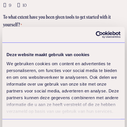
9
10
To what extent have you been given tools to get started with it
yourself?
*
1
2
3
4
5
6
7
8
9
10
This programme has initiated a positive personal change
*
Deze website maakt gebruik van cookies
1
2
3
4
5
6
7
8
We gebruiken cookies om content en advertenties te
9
10
personaliseren, om functies voor social media te bieden
en om ons websiteverkeer te analyseren. Ook delen we
Questions about trainer / facilitator
informatie over uw gebruik van onze site met onze
partners voor social media, adverteren en analyse. Deze
How do you rate the expertise of the trainer/facilitator(s)?
partners kunnen deze gegevens combineren met andere
*
informatie die u aan ze heeft verstrekt of die ze hebben
1
2
3
4
5
6
7
8
verzameld op basis van uw gebruik van hun services.
9
10
Overall
Toestemmingsselectie