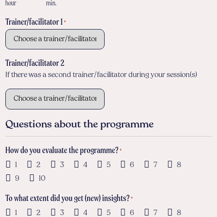
hour
min.
Trainer/facilitator 1
*
Trainer/facilitator 2
If there was a second trainer/facilitator during your session(s)
Questions about the programme
How do you evaluate the programme?
*
1
2
3
4
5
6
7
8
9
10
To what extent did you get (new) insights?
*
1
2
3
4
5
6
7
8