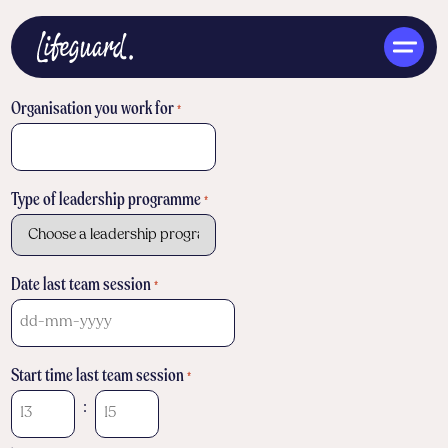
Organisation you work for
*
Type of leadership programme
*
ENG
Date last team session
*
DD
dash
Start time last team session
*
MM
:
dash
YYYY