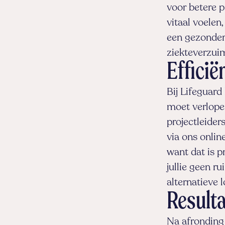
voor betere p
vitaal voelen,
een gezondere
ziekteverzuim
Efficië
Bij Lifeguard
moet verlope
projectleider
via ons onlin
want dat is p
jullie geen r
alternatieve l
Result
Na afronding 