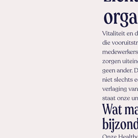
orga
Vitaliteit en
die vooruitst
medewerkers z
zorgen uiteind
geen ander. D
niet slechts 
verlaging van
staat onze un
Wat ma
bijzon
Onze Healthc