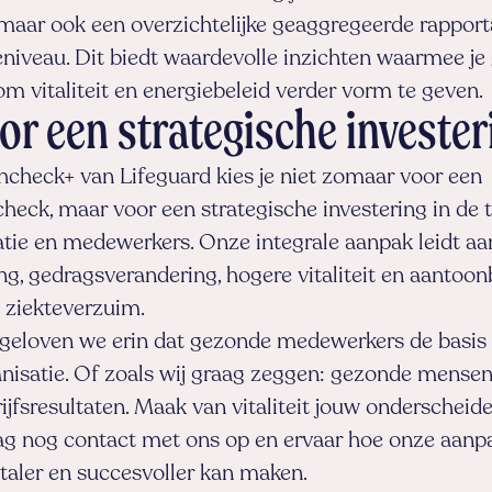
 maar ook een overzichtelijke geaggregeerde rappor
eniveau. Dit biedt waardevolle inzichten waarmee je
om vitaliteit en energiebeleid verder vorm te geven.
or een strategische invester
hcheck+ van Lifeguard kies je niet zomaar voor een
heck, maar voor een strategische investering in de
atie en medewerkers. Onze integrale aanpak leidt aa
g, gedragsverandering, hogere vitaliteit en aantoon
 ziekteverzuim.
 geloven we erin dat gezonde medewerkers de basis 
nisatie. Of zoals wij graag zeggen: gezonde mense
jfsresultaten. Maak van vitaliteit jouw onderscheid
 nog contact met ons op en ervaar hoe onze aanp
italer en succesvoller kan maken.