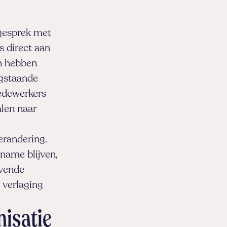
 gesprek met
s direct aan
en hebben
ogstaande
medewerkers
alen naar
erandering.
name blijven,
jvende
 verlaging
isatie