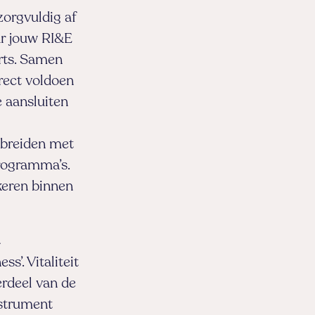
orgvuldig af
aar jouw RI&E
arts. Samen
rect voldoen
e aansluiten
tbreiden met
programma’s.
nkeren binnen
k
ss’. Vitaliteit
erdeel van de
nstrument