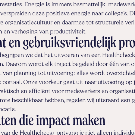
restaties. Energie is immers besmettelijk: medewerk
 verspreiden deze positieve energie naar collega’s. Dit
 organisatiecultuur en daarmee tot structurele ver
 en verhoging van productiviteit.
nt en gebruiksvriendelijk pr
 begrijpen we dat het uitvoeren van een Healthcheck
n. Daarom wordt elk traject begeleid door één van 
s. Van planning tot uitvoering: alles wordt overzichte
e portaal. Onze voorkeur gaat uit naar uitvoering op 
raktisch en efficiënt voor medewerkers en organisa
uimte beschikbaar hebben, regelen wij uiteraard een 
ocatie.
aten die impact maken
van de Healthcheck+ ontvang je niet alleen individu