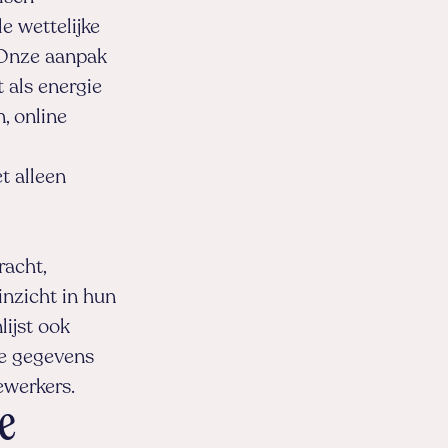
e wettelijke
. Onze aanpak
t als energie
, online
t alleen
racht,
inzicht in hun
lijst ook
ze gegevens
ewerkers.
e