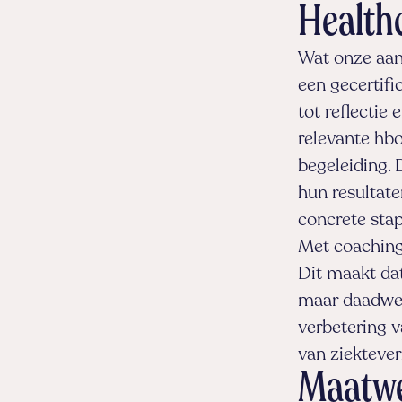
Health
Wat onze aan
een gecertif
tot reflectie
relevante hbo
begeleiding.
hun resultate
concrete stap
Met coaching
Dit maakt da
maar daadwer
verbetering v
van ziektever
Maatwe