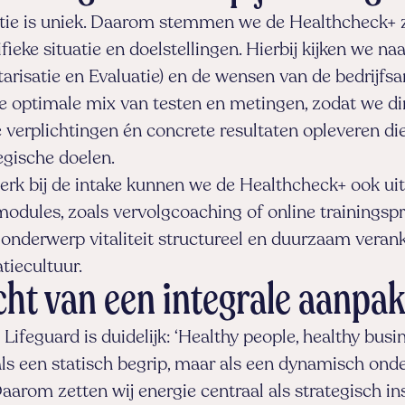
atie is uniek. Daarom stemmen we de Healthcheck+ z
fieke situatie en doelstellingen. Hierbij kijken we n
tarisatie en Evaluatie) en de wensen van de bedrijfs
e optimale mix van testen en metingen, zodat we di
e verplichtingen én concrete resultaten opleveren di
ategische doelen.
rk bij de intake kunnen we de Healthcheck+ ook ui
modules, zoals vervolgcoaching of online trainings
et onderwerp vitaliteit structureel en duurzaam vera
tiecultuur.
cht van een integrale aanpa
 Lifeguard is duidelijk: ‘Healthy people, healthy busine
 als een statisch begrip, maar als een dynamisch ond
Daarom zetten wij energie centraal als strategisch i