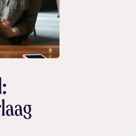
:
rlaag