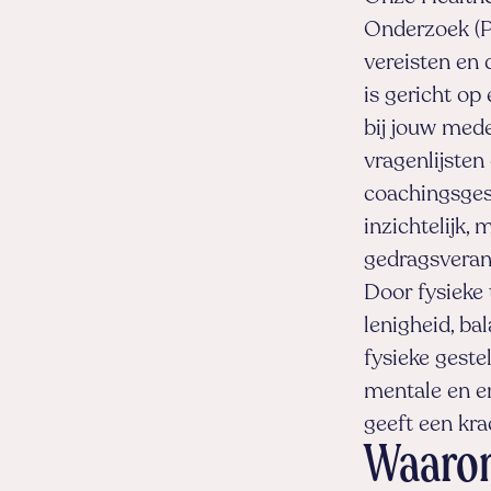
Onderzoek (PM
vereisten en 
is gericht op
bij jouw mede
vragenlijsten
coachingsges
inzichtelijk,
gedragsveran
Door fysieke
lenigheid, ba
fysieke geste
mentale en e
geeft een kra
Waarom