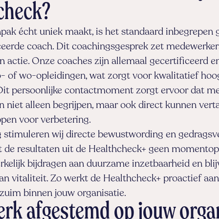
check?
pak écht uniek maakt, is het standaard inbegrepen
iceerde coach. Dit coachingsgesprek zet medewerker
 en actie. Onze coaches zijn allemaal gecertificeerd 
- of wo-opleidingen, wat zorgt voor kwalitatief ho
 Dit persoonlijke contactmoment zorgt ervoor dat 
n niet alleen begrijpen, maar ook direct kunnen vert
pen voor verbetering.
 stimuleren wij directe bewustwording en gedragsv
t de resultaten uit de Healthcheck+ geen momentop
kelijk bijdragen aan duurzame inzetbaarheid en bli
an vitaliteit. Zo werkt de Healthcheck+ proactief aan
zuim binnen jouw organisatie.
rk afgestemd op jouw organ