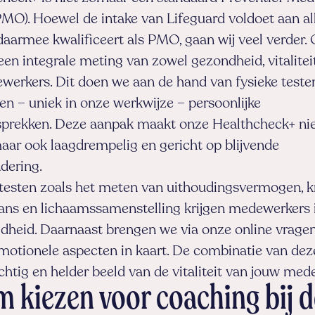
O). Hoewel de intake van Lifeguard voldoet aan all
daarmee kwalificeert als PMO, gaan wij veel verder
 een integrale meting van zowel gezondheid, vitalitei
werkers. Dit doen we aan de hand van fysieke testen
 en – uniek in onze werkwijze – persoonlijke
prekken. Deze aanpak maakt onze Healthcheck+ nie
 maar ook laagdrempelig en gericht op blijvende
dering.
 testen zoals het meten van uithoudingsvermogen, k
lans en lichaamssamenstelling krijgen medewerkers 
ldheid. Daarnaast brengen we via onze online vragen
motionele aspecten in kaart. De combinatie van de
chtig en helder beeld van de vitaliteit van jouw med
 kiezen voor coaching bij d