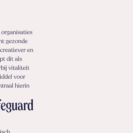
 organisaties
ant gezonde
 creatiever en
pt dit als
j vitaliteit
iddel voor
traal hierin
feguard
isch