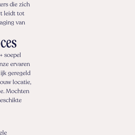
ers die zich
 leidt tot
laging van
oces
+ soepel
onze ervaren
lijk geregeld
jouw locatie,
tie. Mochten
geschikte
ele