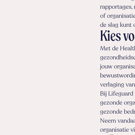
rapportages,
of organisati
de slag kunt 
Kies vo
Met de Healt
gezondheidsc
jouw organis
bewustwordin
verlaging van
Bij Lifeguard
gezonde orga
gezonde bedri
Neem vandaag
organisatie v