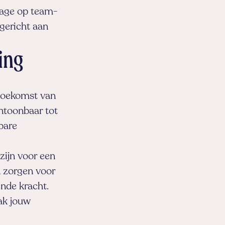
tage op team-
 gericht aan
ing
 toekomst van
ntoonbaar tot
bare
zijn voor een
n zorgen voor
ende kracht.
ak jouw