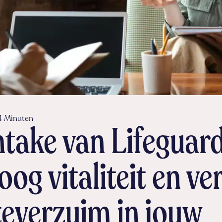
4 Minuten
ntake van Lifeguard
oog vitaliteit en ve
teverzuim in jouw