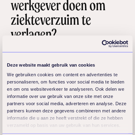
werkgever doen om
ziekteverzuim te
verlagen?
Werkgevers kunnen ziekteverzuim
verlagen door
werkomstandigheden te
Deze website maakt gebruik van cookies
verbeteren, welzijnsprogramma’s in te
We gebruiken cookies om content en advertenties te
voeren, open communicatie te stimuleren
personaliseren, om functies voor social media te bieden
en om ons websiteverkeer te analyseren. Ook delen we
en een gezonde werk-privébalans te
informatie over uw gebruik van onze site met onze
bevorderen
. Een proactieve aanpak is
partners voor social media, adverteren en analyse. Deze
effectiever dan reactief handelen na een
partners kunnen deze gegevens combineren met andere
ziektegeval.
informatie die u aan ze heeft verstrekt of die ze hebben
verzameld op basis van uw gebruik van hun services.