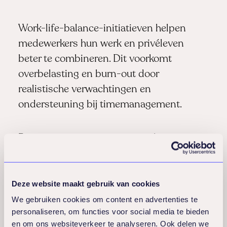
Work-life-balance-initiatieven helpen
medewerkers hun werk en privéleven
beter te combineren. Dit voorkomt
overbelasting en burn-out door
realistische verwachtingen en
ondersteuning bij timemanagement.
Burn-outpreventieprogramma’s
herkennen vroege signalen en bieden
tijdige interventie. Managers worden
getraind om signalen te herkennen en
Deze website maakt gebruik van cookies
passende actie te ondernemen.
We gebruiken cookies om content en advertenties te
personaliseren, om functies voor social media te bieden
en om ons websiteverkeer te analyseren. Ook delen we