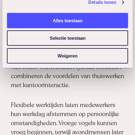
hun werk-privébalans en verminderen
Details tonen
stress.
Alles toestaan
Thuiswerken
elimineert reistijd en biedt
Selectie toestaan
een rustige werkomgeving. Veel
medewerkers zijn thuis productiever en
Weigeren
ervaren minder stress door het wegvallen
van woon-werkverkeer. Hybride modellen
combineren de voordelen van thuiswerken
met kantoorinteractie.
Flexibele werktijden laten medewerkers
hun werkdag afstemmen op persoonlijke
omstandigheden. Vroege vogels kunnen
vroeg beginnen, terwijl avondmensen later