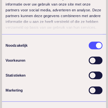
informatie over uw gebruik van onze site met onze
Welke
partners voor social media, adverteren en analyse. Deze
partners kunnen deze gegevens combineren met andere
flexibiliteitsregelingen
informatie die u aan ze heeft verstrekt of die ze hebben
verzameld op basis van uw gebruik van hun services.
dragen bij aan de
Toestemmingsselectie
vitaliteit van
Noodzakelijk
medewerkers?
Voorkeuren
Thuiswerken, flexibele werktijden en
Statistieken
deeltijdopties zijn de meest effectieve
flexibiliteitsregelingen voor het
Marketing
bevorderen van vitaliteit. Deze regelingen
geven medewerkers meer controle over