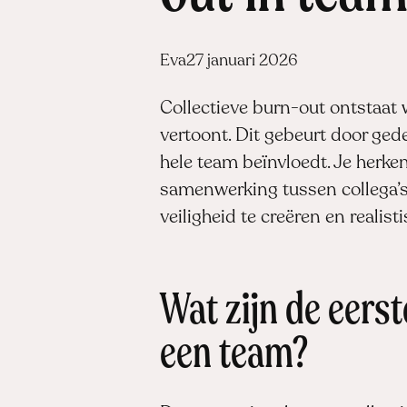
Posted
Eva
27 januari 2026
by:
Collectieve burn-out ontstaat 
vertoont. Dit gebeurt door ged
hele team beïnvloedt. Je herke
samenwerking tussen collega’s
veiligheid te creëren en realist
Wat zijn de eers
een team?