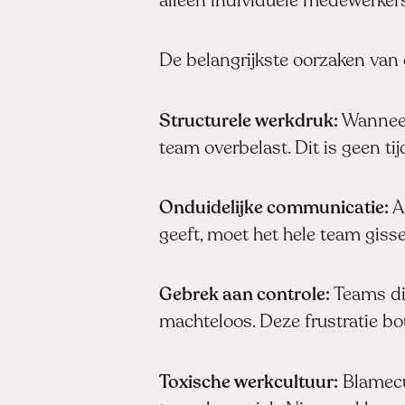
alleen individuele medewerkers
De belangrijkste oorzaken van c
Structurele werkdruk:
Wanneer 
team overbelast. Dit is geen tij
Onduidelijke communicatie:
Al
geeft, moet het hele team gisse
Gebrek aan controle:
Teams die
machteloos. Deze frustratie bou
Toxische werkcultuur:
Blamecu