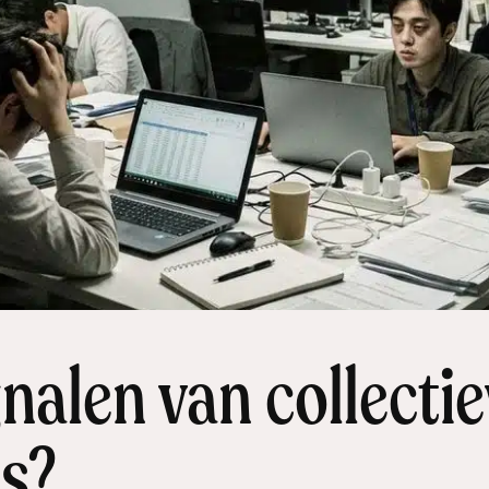
gnalen van collecti
ms?