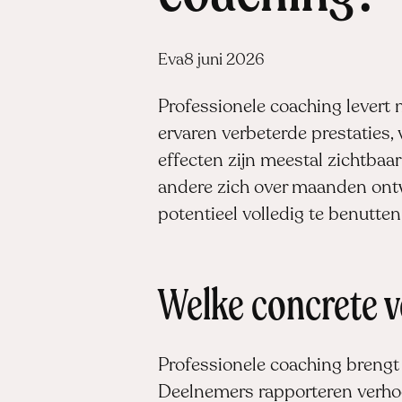
Posted
Eva
8 juni 2026
by:
Professionele coaching levert 
ervaren verbeterde prestaties
effecten zijn meestal zichtbaa
andere zich over maanden ontw
potentieel volledig te benutten
Welke concrete v
Professionele coaching breng
Deelnemers rapporteren verhoo