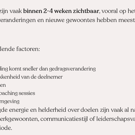
zijn vaak
binnen 2-4 weken zichtbaar
, vooral op 
sveranderingen en nieuwe gewoontes hebben mees
llende factoren:
ing komt sneller dan gedragsverandering
okkenheid van de deelnemer
gen
coaching sessies
omgeving
gde energie en helderheid over doelen zijn vaak al n
werkgewoonten, communicatiestijl of leiderschapsv
iode.