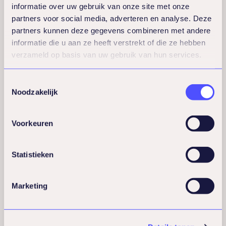
informatie over uw gebruik van onze site met onze
Wanneer moet je
partners voor social media, adverteren en analyse. Deze
partners kunnen deze gegevens combineren met andere
doorverwijzen naar
informatie die u aan ze heeft verstrekt of die ze hebben
verzameld op basis van uw gebruik van hun services.
een psycholoog of
psychiater?
Toestemmingsselectie
Noodzakelijk
Doorverwijzing is noodzakelijk bij
Voorkeuren
suïcidale gedachten, psychoses, ernstige
depressie, angststoornissen die het
Statistieken
dagelijks functioneren belemmeren, of
verslavingsproblemen
. Ook bij trauma’s of
Marketing
wanneer medicatie mogelijk nodig is, moet
je doorverwijzen naar een psychiater.