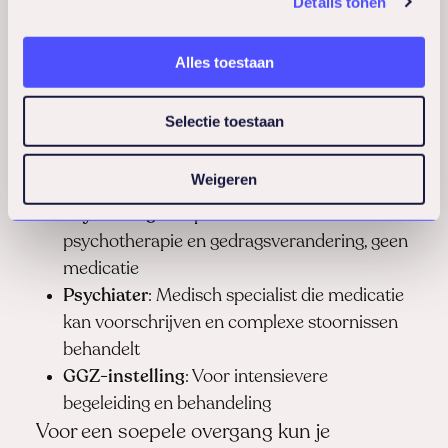
Details tonen
Verschillende professionals hebben
Alles toestaan
verschillende specialisaties:
Selectie toestaan
Huisarts
: Eerste aanspreekpunt voor
mentale klachten, kan medicatie
Weigeren
voorschrijven en doorverwijzen
Psycholoog
: Gespecialiseerd in
psychotherapie en gedragsverandering, geen
medicatie
Psychiater
: Medisch specialist die medicatie
kan voorschrijven en complexe stoornissen
behandelt
GGZ-instelling
: Voor intensievere
begeleiding en behandeling
Voor een soepele overgang kun je