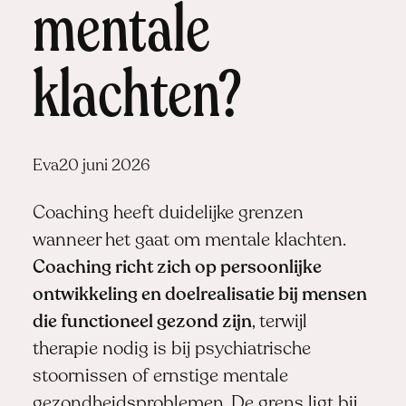
mentale
klachten?
Posted
Eva
20 juni 2026
by:
Coaching heeft duidelijke grenzen
wanneer het gaat om mentale klachten.
Coaching richt zich op persoonlijke
ontwikkeling en doelrealisatie bij mensen
die functioneel gezond zijn
, terwijl
therapie nodig is bij psychiatrische
stoornissen of ernstige mentale
gezondheidsproblemen. De grens ligt bij