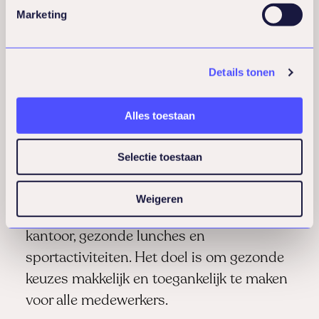
Marketing
fysieke klachten en verhoogt het comfort.
Goede bureaustoelen, verstelbare bureaus
en de juiste beeldschermhoogte zijn
Details tonen
basisvoorwaarden. Ook aandacht voor
verlichting, geluidsniveau en luchtkwaliteit
Alles toestaan
draagt bij aan een gezonde werkplek.
Selectie toestaan
Beweging en voeding op de werkplek
completeren het programma. Dit kan
Weigeren
bestaan uit wandelmeetings, fruit op
kantoor, gezonde lunches en
sportactiviteiten. Het doel is om gezonde
keuzes makkelijk en toegankelijk te maken
voor alle medewerkers.