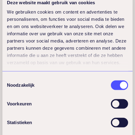
Deze website maakt gebruik van cookies
gezondheid staat centraal, met aandacht
We gebruiken cookies om content en advertenties te
voor beweging, voeding en preventieve
personaliseren, om functies voor social media te bieden
medische zorg. Dit kan variëren van
en om ons websiteverkeer te analyseren. Ook delen we
fitnessfaciliteiten tot gezonde catering en
informatie over uw gebruik van onze site met onze
periodieke gezondheidsscreenings.
partners voor social media, adverteren en analyse. Deze
partners kunnen deze gegevens combineren met andere
informatie die u aan ze heeft verstrekt of die ze hebben
Mentaal welzijn is even belangrijk als
verzameld op basis van uw gebruik van hun services.
fysieke gezondheid. Denk aan
stressmanagement, mindfulness-training,
Toestemmingsselectie
Noodzakelijk
coaching en psychosociale ondersteuning.
Veel organisaties bieden workshops over
Voorkeuren
werkdruk, timemanagement en veerkracht
aan hun medewerkers.
Statistieken
Ergonomie op de werkplek voorkomt