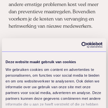
andere ernstige problemen kost veel meer
dan preventieve maatregelen. Bovendien
voorkom je de kosten van vervanging en
herinwerking van nieuwe medewerkers.
Teambuilding wordt versterkt door
preventieve coaching omdat medewerkers
leren over elkaars energie en behoeften.
Deze website maakt gebruik van cookies
Verbeterde communicatie ontstaat
We gebruiken cookies om content en advertenties te
doordat mensen bewuster worden van
personaliseren, om functies voor social media te bieden
hun eigen gedrag en dat van collega’s.
en om ons websiteverkeer te analyseren. Ook delen we
Verhoogde medewerkertevredenheid zorgt
informatie over uw gebruik van onze site met onze
partners voor social media, adverteren en analyse. Deze
voor minder verloop en een betere
partners kunnen deze gegevens combineren met andere
reputatie als werkgever.
informatie die u aan ze heeft verstrekt of die ze hebben