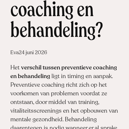
coaching en
behandeling?
Posted
Eva
24 juni 2026
by:
Het
verschil tussen preventieve coaching
en behandeling
ligt in timing en aanpak.
Preventieve coaching richt zich op het
voorkomen van problemen voordat ze
ontstaan, door middel van training,
vitaliteitsscreenings en het opbouwen van
mentale gezondheid. Behandeling
daarentegen is nodig wanneer er al sprake