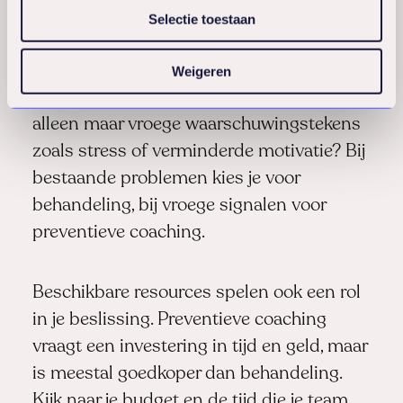
Selectie toestaan
Beoordeel de ernst van de situatie door te
kijken naar concrete signalen. Zijn er
Weigeren
medewerkers die al verzuimen, of zie je
alleen maar vroege waarschuwingstekens
zoals stress of verminderde motivatie? Bij
bestaande problemen kies je voor
behandeling, bij vroege signalen voor
preventieve coaching.
Beschikbare resources spelen ook een rol
in je beslissing. Preventieve coaching
vraagt een investering in tijd en geld, maar
is meestal goedkoper dan behandeling.
Kijk naar je budget en de tijd die je team