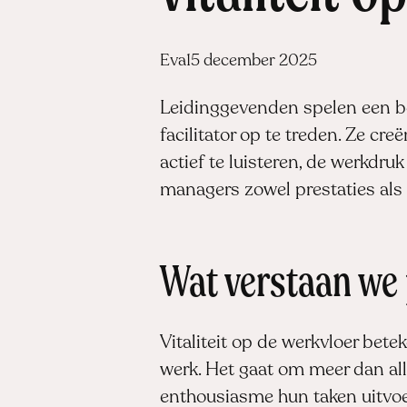
Posted
Eva
15 december 2025
by:
Leidinggevenden spelen een bela
facilitator op te treden. Ze c
actief te luisteren, de werkdru
managers zowel prestaties als
Wat verstaan we p
Vitaliteit op de werkvloer bet
werk. Het gaat om meer dan all
enthousiasme hun taken uitvoe