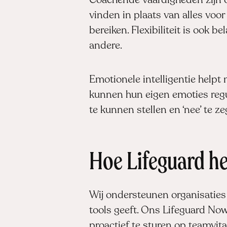
Coachende vaardigheden zijn o
vinden in plaats van alles voo
bereiken. Flexibiliteit is ook 
andere.
Emotionele intelligentie help
kunnen hun eigen emoties regul
te kunnen stellen en ‘nee’ te z
Hoe Lifeguard hel
Wij ondersteunen organisaties 
tools geeft. Ons
Lifeguard No
proactief te sturen op teamvital