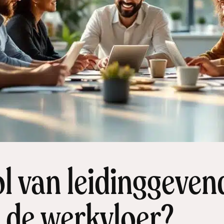
ol van leidinggeven
op de werkvloer?