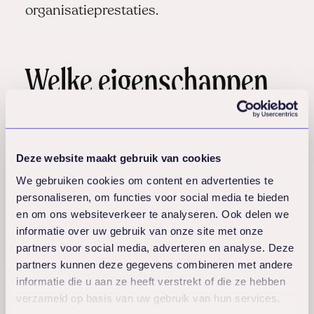
organisatieprestaties.
Welke eigenschappen
maken een leider
effectief in het
Deze website maakt gebruik van cookies
bevorderen van
We gebruiken cookies om content en advertenties te
personaliseren, om functies voor social media te bieden
vitaliteit?
en om ons websiteverkeer te analyseren. Ook delen we
informatie over uw gebruik van onze site met onze
partners voor social media, adverteren en analyse. Deze
Effectieve leiders in vitaliteit beschikken
partners kunnen deze gegevens combineren met andere
informatie die u aan ze heeft verstrekt of die ze hebben
over
empathie, sterke
verzameld op basis van uw gebruik van hun services.
communicatievaardigheden
en het