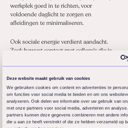
werkplek goed in te richten, voor
voldoende daglicht te zorgen en
afleidingen te minimaliseren.
Ook sociale energie verdient aandacht.
Zoek bewust contact met collega’s die je
energie geven en beperk tijd met mensen
die je energie wegtrekken. Plan ook
momenten van stilte in je agenda voor
Deze website maakt gebruik van cookies
herstel en reflectie.
We gebruiken cookies om content en advertenties te persona
om functies voor social media te bieden en om ons websitev
analyseren. Ook delen we informatie over uw gebruik van on
met onze partners voor social media, adverteren en analyse
Hoe Lifeguard helpt
partners kunnen deze gegevens combineren met andere info
die u aan ze heeft verstrekt of die ze hebben verzameld op 