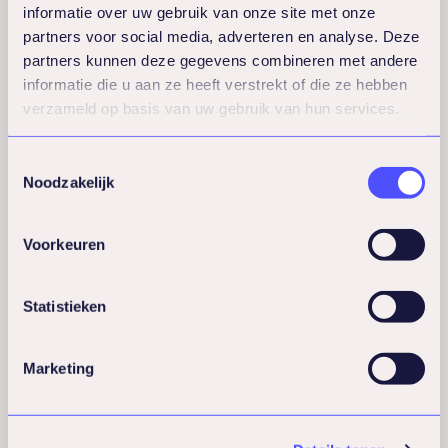
burn-out preventie?
informatie over uw gebruik van onze site met onze
partners voor social media, adverteren en analyse. Deze
partners kunnen deze gegevens combineren met andere
Individuele coaching biedt persoonlijke
informatie die u aan ze heeft verstrekt of die ze hebben
aandacht en maatwerk oplossingen die
verzameld op basis van uw gebruik van hun services.
perfect aansluiten bij jouw specifieke
situatie en uitdagingen. In één-op-één
Toestemmingsselectie
Noodzakelijk
sessies kun je openlijk praten over
persoonlijke stressfactoren, werkdruk en
Voorkeuren
privé omstandigheden die bijdragen aan
burn-out risico. Je coach kan een volledig
gepersonaliseerd plan ontwikkelen dat
Statistieken
rekening houdt met jouw unieke
behoeften.
Marketing
Teamcoaching richt zich op gezamenlijke