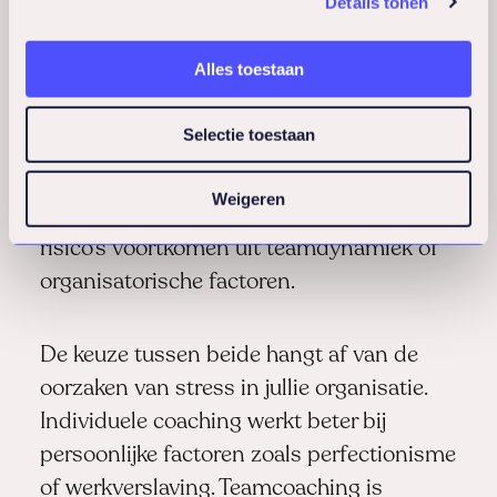
Details tonen
stressfactoren en het creëren van een
ondersteunende werkomgeving. Het team
Alles toestaan
leert samen technieken voor betere
samenwerking, duidelijkere communicatie
Selectie toestaan
over werkdruk, en het ondersteunen van
elkaar tijdens drukke periodes. Deze
Weigeren
aanpak werkt goed wanneer burn-out
risico’s voortkomen uit teamdynamiek of
organisatorische factoren.
De keuze tussen beide hangt af van de
oorzaken van stress in jullie organisatie.
Individuele coaching werkt beter bij
persoonlijke factoren zoals perfectionisme
of werkverslaving. Teamcoaching is