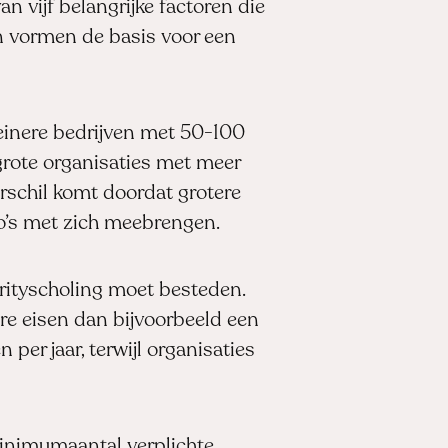
an vijf belangrijke factoren die
 vormen de basis voor een
Kleinere bedrijven met 50-100
grote organisaties met meer
schil komt doordat grotere
co’s met zich meebrengen.
urityscholing moet besteden.
ere eisen dan bijvoorbeeld een
 per jaar, terwijl organisaties
minimumaantal verplichte