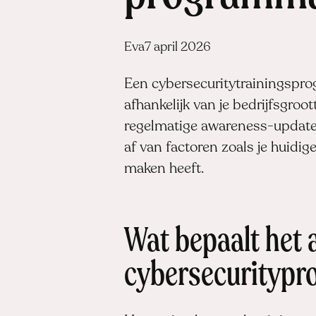
Posted
Eva
7 april 2026
by:
Een cybersecuritytrainingsprog
afhankelijk van je bedrijfsgroo
regelmatige awareness-updates
af van factoren zoals je huidi
maken heeft.
Wat bepaalt het a
cybersecurityp