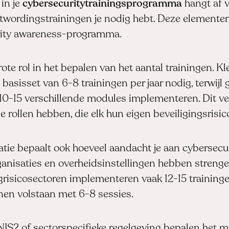
 in je
cybersecuritytrainingsprogramma
hangt af v
wordingstrainingen je nodig hebt. Deze elementen
urity awareness-programma.
rote rol in het bepalen van het aantal trainingen. 
sisset van 6-8 trainingen per jaar nodig, terwijl 
-15 verschillende modules implementeren. Dit ver
e rollen hebben, die elk hun eigen beveiligingsrisi
isatie bepaalt ook hoeveel aandacht je aan cybersec
rganisaties en overheidsinstellingen hebben streng
ogrisicosectoren implementeren vaak 12-15 trainingen
nnen volstaan met 6-8 sessies.
IS2 of sectorspecifieke regelgeving bepalen het 