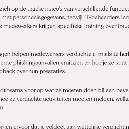
zich op de unieke risico’s van verschillende functi
n met personeelsgegevens, terwijl IT-beheerders ler
e medewerkers krijgen specifieke training over frau
ingen helpen medewerkers verdachte e-mails te herk
rne phishingaanvallen eruitzien en hoe je ze kunt 
dback over hun prestaties.
idt teams voor op wat ze moeten doen bij een bevei
hoe ze verdachte activiteiten moeten melden, we
n.
gen ervoor dat je voldoet aan wettelijke verplichti