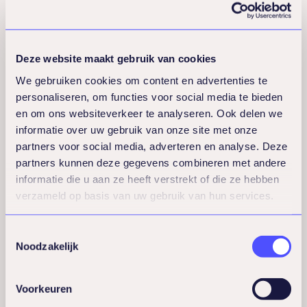
productieve
werkomgeving?
Deze website maakt gebruik van cookies
We gebruiken cookies om content en advertenties te
Een gezonde werkomgeving ontstaat door
personaliseren, om functies voor social media te bieden
en om ons websiteverkeer te analyseren. Ook delen we
systematisch aandacht te besteden aan
informatie over uw gebruik van onze site met onze
zowel fysieke als mentale aspecten
van
partners voor social media, adverteren en analyse. Deze
het werk. Begin met de basis: zorg voor
partners kunnen deze gegevens combineren met andere
goede verlichting, ergonomische
informatie die u aan ze heeft verstrekt of die ze hebben
verzameld op basis van uw gebruik van hun services.
werkplekken en schone, rustige ruimtes.
Toestemmingsselectie
Praktische stappen voor een betere
Noodzakelijk
fysieke werkplek:
Voorkeuren