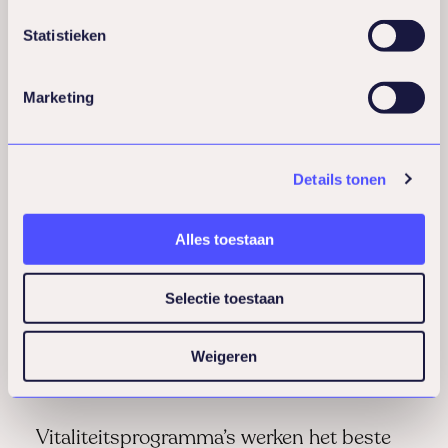
Investeer in verstelbare bureaus en goede
stoelen
Statistieken
Zorg voor voldoende natuurlijk licht en
planten
Marketing
Creëer rustige zones voor geconcentreerd
werk
Bied gezonde snacks en drinkwater aan
Details tonen
Work-life balance bevorder je door
duidelijke grenzen te stellen. Geen e-mails
Alles toestaan
na kantooruren, realistische deadlines en
respect voor pauzes maken een groot
Selectie toestaan
verschil. Medewerkers die zich niet
constant ‘aan’ hoeven te voelen, hebben
Weigeren
meer energie voor hun werk.
Vitaliteitsprogramma’s werken het beste