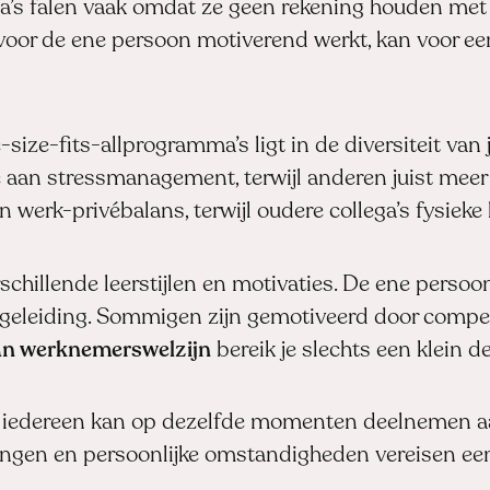
a’s falen vaak omdat ze geen rekening houden met
voor de ene persoon motiverend werkt, kan voor ee
size-fits-allprogramma’s ligt in de diversiteit va
an stressmanagement, terwijl anderen juist meer 
 werk-privébalans, terwijl oudere collega’s fysieke
hillende leerstijlen en motivaties. De ene persoo
egeleiding. Sommigen zijn gemotiveerd door compet
van werknemerswelzijn
bereik je slechts een klein de
t iedereen kan op dezelfde momenten deelnemen aan
elingen en persoonlijke omstandigheden vereisen 