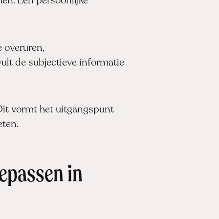
men. Een persoonlijke
 overuren,
ult de subjectieve informatie
Dit vormt het uitgangspunt
eten.
oepassen in