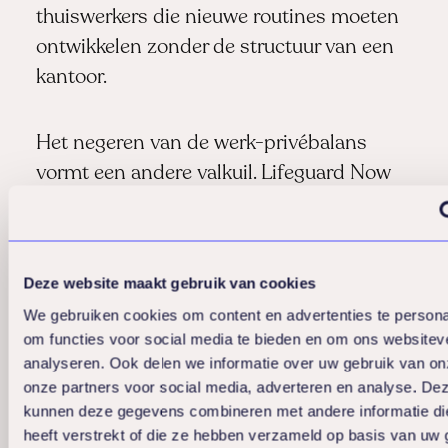
thuiswerkers die nieuwe routines moeten
ontwikkelen zonder de structuur van een
kantoor.
Het negeren van de werk-privébalans
vormt een andere valkuil. Lifeguard Now
die verwacht dat thuiswerkers na werktijd
nog online komen voor activiteiten,
respecteert niet hun behoefte aan grenzen
Deze website maakt gebruik van cookies
tussen werk en privé.
We gebruiken cookies om content en advertenties te persona
om functies voor social media te bieden en om ons websitev
analyseren. Ook delen we informatie over uw gebruik van on
Hoe Lifeguard helpt
onze partners voor social media, adverteren en analyse. De
kunnen deze gegevens combineren met andere informatie di
met
heeft verstrekt of die ze hebben verzameld op basis van uw 