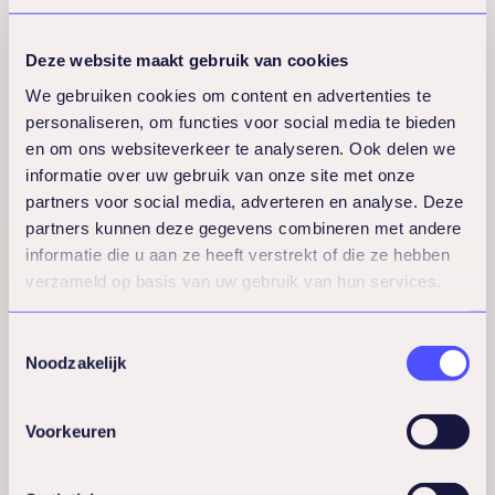
beïnvloeden
Deze website maakt gebruik van cookies
ziekteverzuim het
We gebruiken cookies om content en advertenties te
personaliseren, om functies voor social media te bieden
meest?
en om ons websiteverkeer te analyseren. Ook delen we
informatie over uw gebruik van onze site met onze
partners voor social media, adverteren en analyse. Deze
De belangrijkste factoren die
partners kunnen deze gegevens combineren met andere
ziekteverzuim beïnvloeden zijn
werkdruk,
informatie die u aan ze heeft verstrekt of die ze hebben
verzameld op basis van uw gebruik van hun services.
leiderschapskwaliteit en
organisatiecultuur
. Deze elementen
Toestemmingsselectie
bepalen grotendeels hoe medewerkers
Noodzakelijk
zich voelen en presteren op het werk.
Voorkeuren
Werkdruk is vaak de grootste boosdoener.
Te hoge werkdruk leidt tot stress, burn-out