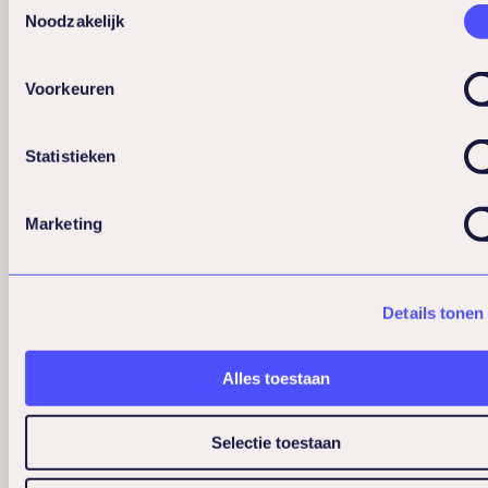
dit proces. Effectieve leiders delen niet
Noodzakelijk
alleen informatie, maar creëren ook ruimte
voor dialoog. Ze luisteren actief naar hun
Voorkeuren
medewerkers, stellen oprechte vragen en
tonen interesse in wat mensen
Statistieken
bezighoudt. Deze
tweerichtingscommunicatie bouwt
Marketing
vertrouwen en betrokkenheid op.
Het creëren van een veilige omgeving is
Details tonen
misschien wel de belangrijkste taak van
leiders. Medewerkers moeten zich vrij
Alles toestaan
voelen om ideeën te delen, vragen te
stellen en risico’s te nemen zonder angst
Selectie toestaan
voor negatieve gevolgen. Leiders die dit