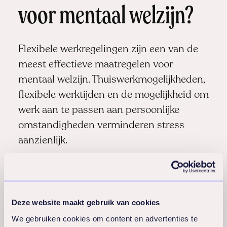
voor mentaal welzijn?
Flexibele werkregelingen zijn een van de
meest effectieve maatregelen voor
mentaal welzijn. Thuiswerkmogelijkheden,
flexibele werktijden en de mogelijkheid om
werk aan te passen aan persoonlijke
omstandigheden verminderen stress
aanzienlijk.
Investeer in professionele ondersteuning.
Dit kan een bedrijfspsycholoog zijn, een
Deze website maakt gebruik van cookies
Employee Assistance Program (EAP), of
We gebruiken cookies om content en advertenties te
coaching voor medewerkers die extra