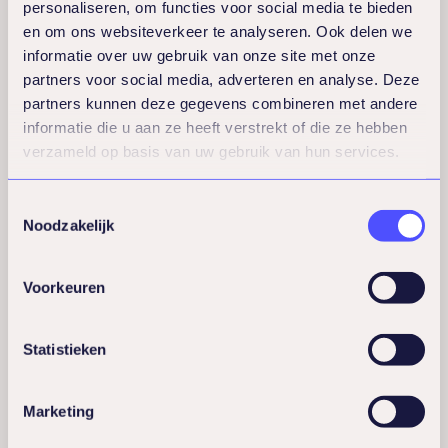
personaliseren, om functies voor social media te bieden
ondersteuning nodig hebben. Zorg dat
en om ons websiteverkeer te analyseren. Ook delen we
deze hulp laagdrempelig en vertrouwelijk
informatie over uw gebruik van onze site met onze
beschikbaar is.
partners voor social media, adverteren en analyse. Deze
partners kunnen deze gegevens combineren met andere
informatie die u aan ze heeft verstrekt of die ze hebben
Organiseer training over
verzameld op basis van uw gebruik van hun services.
stressmanagement, veerkracht en
communicatievaardigheden. Wanneer
Toestemmingsselectie
Noodzakelijk
mensen beter begrijpen hoe stress werkt
en welke technieken helpen, kunnen ze
Voorkeuren
proactief hun mentale gezondheid
beschermen. Ook training in het voeren
Statistieken
van moeilijke gesprekken helpt teams
beter functioneren.
Marketing