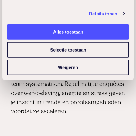
Creëer fysieke en mentale ruimte voor
herstel. Dit kunnen stiltekamers zijn,
Details tonen
wandelroutes rond het kantoor, of gewoon
de cultuur dat pauzes nemen normaal en
Alles toestaan
nodig is. Mensen hebben momenten van
rust nodig om hun mentale energie aan te
Selectie toestaan
vullen.
Weigeren
Monitor de mentale gezondheid van je
team systematisch. Regelmatige enquêtes
over werkbeleving, energie en stress geven
je inzicht in trends en probleemgebieden
voordat ze escaleren.